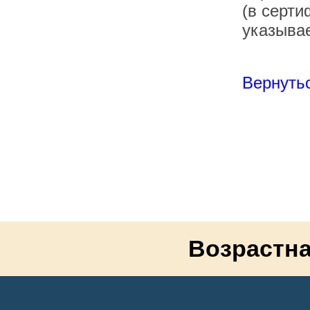
(в серти
указывае
Вернутьс
Возрастна