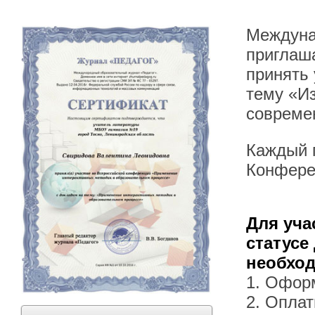
Междуна
приглаша
принять
тему «И
совреме
Каждый п
Конфере
Для уча
статусе
необхо
1. Офор
2. Оплат