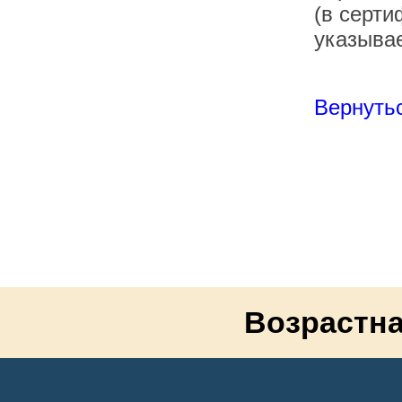
(в серти
указывае
Вернутьс
Возрастна