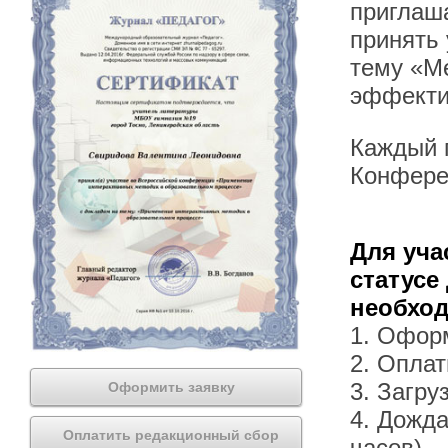
приглаша
принять
тему «М
эффекти
Каждый п
Конфере
Для уча
статусе
необхо
1. Офор
2. Оплат
3. Загру
Оформить заявку
4. Дожда
Оплатить редакционный сбор
часов).