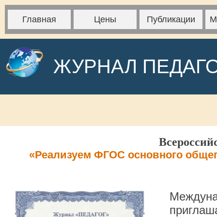
Главная
Цены
Публикации
М
ЖУРНАЛ ПЕДАГ
Всероссий
«Реализуем ФГОС основного общег
Междуна
приглаша