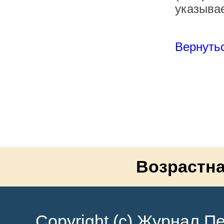
указывае
Вернутьс
Возрастна
Copyright (c) Журнал Пе