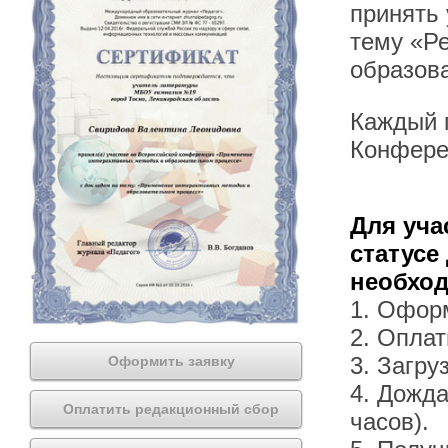
принять
тему «Р
образов
Каждый п
Конфере
Для уча
статусе
необхо
1. Офор
2. Оплат
3. Загру
Оформить заявку
4. Дожда
Оплатить редакционный сбор
часов).