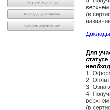
5. Получ
Загрузить доклад
верхнем
(в серти
Доклады участников
названи
Скачать сертификат
Доклады 
Для уча
статусе
необхо
1. Офор
2. Оплат
3. Озна
4. Получ
верхнем
(в серти