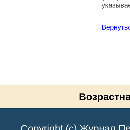
указывае
Вернутьс
Возрастна
Copyright (c) Журнал Пе