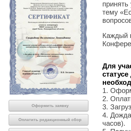
принять
тему «Ес
вопросо
Каждый п
Конфере
Для уча
статусе
необхо
1. Офор
2. Оплат
3. Загру
Оформить заявку
4. Дожда
Оплатить редакционный сбор
часов).