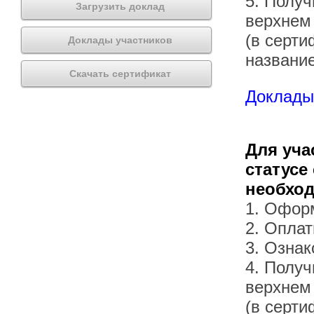
5. Получ
Загрузить доклад
верхнем
(в серти
Доклады участников
названи
Скачать сертификат
Доклады 
Для уча
статусе
необхо
1. Офор
2. Оплат
3. Озна
4. Получ
верхнем
(в серти