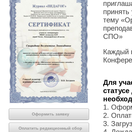
приглаша
принять
тему «Ор
препода
СПО»
Каждый п
Конфере
Для уча
статусе
необхо
1. Офор
2. Оплат
Оформить заявку
3. Загру
Оплатить редакционный сбор
4. Дожда