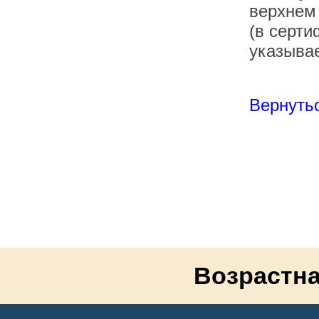
верхнем
(в серти
указывае
Вернутьс
Возрастна