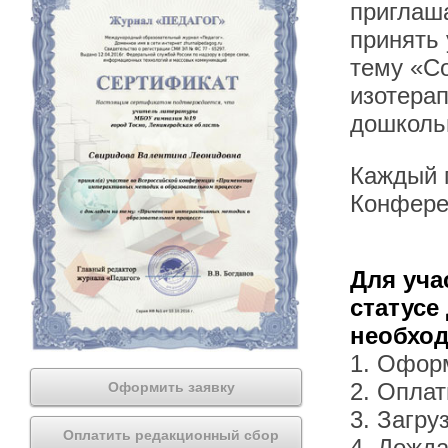
приглаша
принять
тему «С
изотерап
дошколь
Каждый п
Конфере
Для уча
статусе
необхо
1. Офор
2. Оплат
Оформить заявку
3. Загру
Оплатить редакционный сбор
4. Дожда