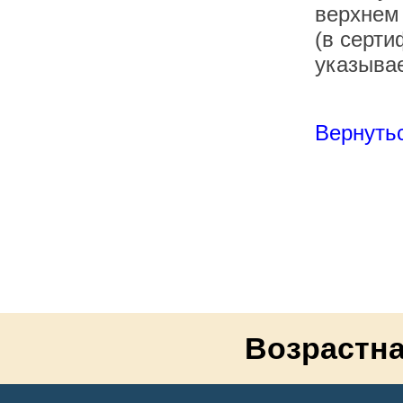
верхнем
(в серти
указывае
Вернутьс
Возрастна