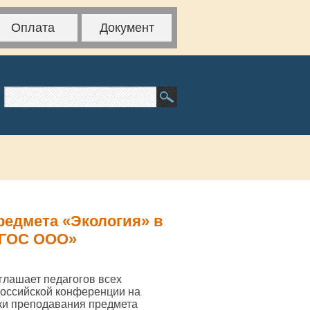
Оплата
Документ
редмета «Экология» в
ФГОС ООО»
глашает педагогов всех
российской конференции на
ики преподавания предмета