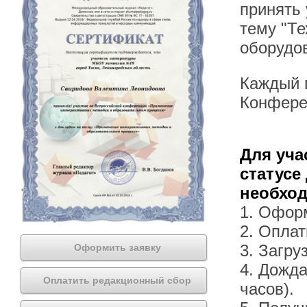
принять
тему "Те
оборудо
Каждый п
Конфере
Для уча
статусе
необхо
1. Офор
2. Оплат
3. Загру
Оформить заявку
4. Дожда
Оплатить редакционный сбор
часов).