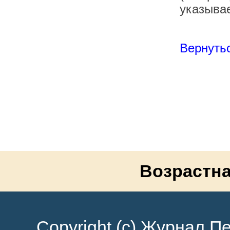
указывае
Вернутьс
Возрастна
Copyright (c) Журнал Пе