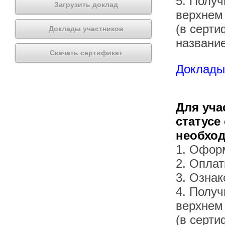
5. Получ
Загрузить доклад
верхнем
(в серти
Доклады участников
названи
Скачать сертификат
Доклады 
Для уча
статусе
необхо
1. Офор
2. Оплат
3. Озна
4. Получ
верхнем
(в серти