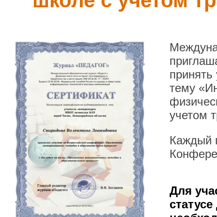
школе с учетом 
Междуна
приглаша
принять
тему «И
физическ
учетом 
Каждый п
Конфере
Для уча
статусе