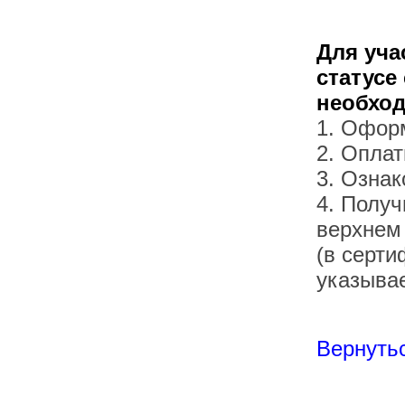
Для уча
статусе
необхо
1. Офор
2. Оплат
3. Озна
4. Получ
верхнем
(в серти
указывае
Вернутьс