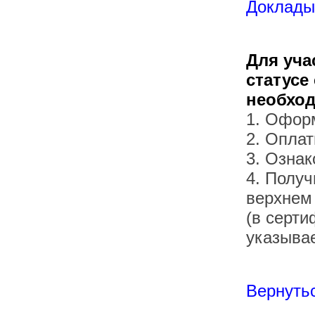
Доклады 
Для уча
статусе
необхо
1. Офор
2. Оплат
3. Озна
4. Получ
верхнем
(в серти
указывае
Вернутьс