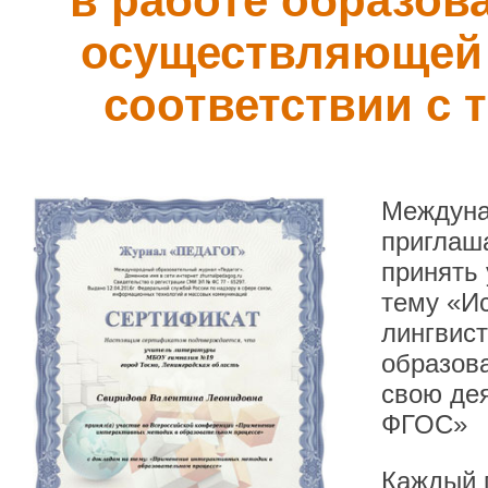
в работе образов
осуществляющей 
соответствии с
Междуна
приглаша
принять
тему «Ис
лингвис
образов
свою дея
ФГОС»
Каждый п