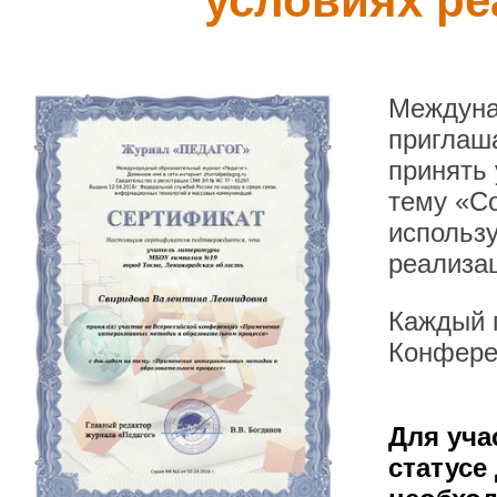
условиях р
Междуна
приглаша
принять
тему «С
использу
реализа
Каждый п
Конфере
Для уча
статусе