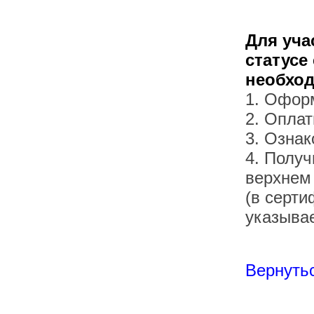
Для уча
статусе
необхо
1. Офор
2. Оплат
3. Озна
4. Получ
верхнем
(в серти
указывае
Вернутьс