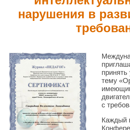
интеллектуаль
нарушения в разви
требова
Междуна
приглаша
принять
тему «Ор
имеющим
двигател
с требо
Каждый п
Конфере