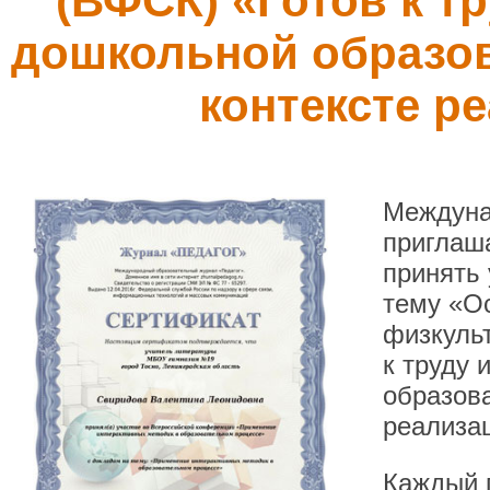
(ВФСК) «Готов к тр
дошкольной образов
контексте р
Междуна
приглаша
принять
тему «О
физкульт
к труду 
образова
реализа
Каждый п