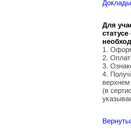
Доклады 
Для уча
статусе
необхо
1. Офор
2. Оплат
3. Озна
4. Получ
верхнем
(в серти
указывае
Вернутьс